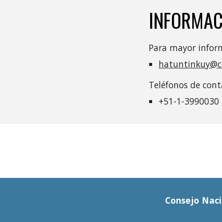
INFORMAC
Para mayor inform
hatuntinkuy@c
Teléfonos de cont
+51-1-​3990030
Consejo Naci