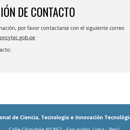
IÓN DE CONTACTO
ación, por favor contactarse con el siguiente correo
oncytec.gob.pe
acto:
onal de Ciencia, Tecnología e Innovación Tecnológi
Calle Chinchón N° 867 - San Isidro, Lima - Perú 